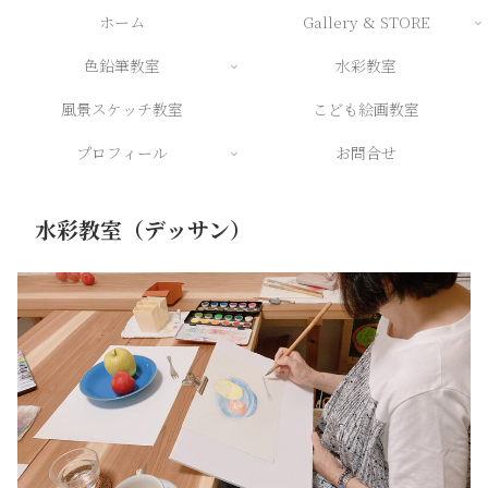
ホーム
Gallery & STORE
色鉛筆教室
水彩教室
風景スケッチ教室
こども絵画教室
プロフィール
お問合せ
水彩教室（デッサン）