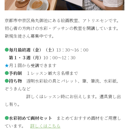
京都市中京区烏丸御池にある絵画教室、アトリエセンです。
初心者の方向けの水彩・デッサンの教室を開講しています。
新規生徒さん募集中です。
●
毎月最終週（金）（土）
13：30〜16：00
第１・３週（月）
10：00〜12：30
★
月１回から受講できます
●
予約制
１レッスン最大８名様まで
●
持ち物
透明水彩絵の具とパレット、筆、筆洗、水彩紙、
ぞうきんなど
詳しくはレッスン時にお伝えします。道具貸し出
し有り。
●
水彩初めて画材セット
まとめておすすめ画材をご用意し
ています。
詳しくはこちら