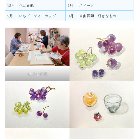
12月
花と花瓶
1月
スイーツ
2月
いちご ティーカップ
3月
自由課題 好きなもの
色見本作成