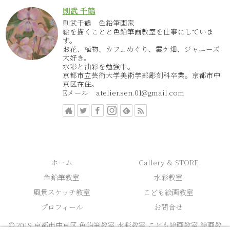
則武 千鶴
則武千鶴 色鉛筆画家
絵を描くことと色鉛筆画教室を仕事にしていま
す。
お花、植物、カフェめぐり、雲ケ畑、ジャニーズ
大好き。
水彩と油彩を勉強中。
京都市立芸術大学美術学部彫刻科卒業。京都市中
京区在住。
Eメール atelier.sen.01@gmail.com
ホーム
Gallery & STORE
色鉛筆教室
水彩教室
風景スケッチ教室
こども絵画教室
プロフィール
お問合せ
© 2019 京都市中京区 色鉛筆教室 水彩教室 こども絵画教室 絵画教