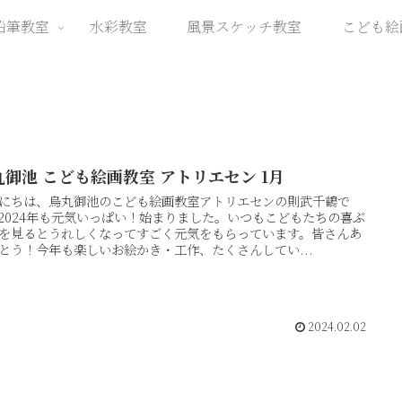
鉛筆教室
水彩教室
風景スケッチ教室
こども絵
丸御池 こども絵画教室 アトリエセン 1月
にちは、烏丸御池のこども絵画教室アトリエセンの則武千鶴で
2024年も元気いっぱい！始まりました。いつもこどもたちの喜ぶ
を見るとうれしくなってすごく元気をもらっています。皆さんあ
とう！今年も楽しいお絵かき・工作、たくさんしてい...
2024.02.02