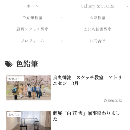
ホーム
Gallery & STORE
色鉛筆教室
水彩教室
風景スケッチ教室
こども絵画教室
プロフィール
お問合せ
色鉛筆
烏丸御池 スケッチ教室 アトリ
教室のこと
エセン 3月
2026.06.23
個展「白 花 雲」無事終わりまし
お知らせ
た