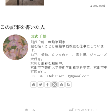
2022.05.01
この記事を書いた人
則武 千鶴
則武千鶴 色鉛筆画家
絵を描くことと色鉛筆画教室を仕事にしていま
す。
お花、植物、カフェめぐり、雲ケ畑、ジャニーズ
大好き。
水彩と油彩を勉強中。
京都市立芸術大学美術学部彫刻科卒業。京都市中
京区在住。
Eメール atelier.sen.01@gmail.com
ホーム
Gallery & STORE