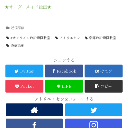
★オーダーメイド絵画★
通信添削
#オンライン色鉛筆画教室
アトリエセン
京都色鉛筆画教室
通信添削
シェアする
Twitter
Facebook
はてブ
Pocket
LINE
コピー
アトリエ・センをフォローする