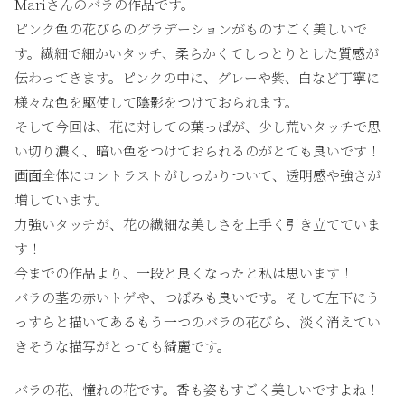
Mariさんのバラの作品です。
ピンク色の花びらのグラデーションがものすごく美しいで
す。繊細で細かいタッチ、柔らかくてしっとりとした質感が
伝わってきます。ピンクの中に、グレーや紫、白など丁寧に
様々な色を駆使して陰影をつけておられます。
そして今回は、花に対しての葉っぱが、少し荒いタッチで思
い切り濃く、暗い色をつけておられるのがとても良いです！
画面全体にコントラストがしっかりついて、透明感や強さが
増しています。
力強いタッチが、花の繊細な美しさを上手く引き立てていま
す！
今までの作品より、一段と良くなったと私は思います！
バラの茎の赤いトゲや、つぼみも良いです。そして左下にう
っすらと描いてあるもう一つのバラの花びら、淡く消えてい
きそうな描写がとっても綺麗です。
バラの花、憧れの花です。香も姿もすごく美しいですよね！