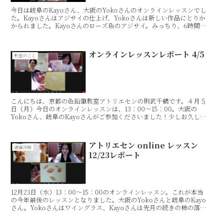
今日は岐阜のKayoさん、大阪のYokoさんのオンラインレッスンでし
た。Kayoさんはアジサイの仕上げ、Yokoさんは新しい作品にとりか
かられました。Kayoさんのローズ色のアジサイ。みっちり、6時間か
けて最後まで描ききられました。アジサイ...
オンラインレッスンレポート 4/5
教室のこと
こんにちは、京都の色鉛筆教室アトリエセンの則武千鶴です。４月５
日（月）今日のオンラインレッスンは、13：00〜15：00。大阪の
Yokoさん、岐阜のKayoさんがご参加くださいました！少しお久しぶ
りのレッスンです。Yokoさんは、お母さまの...
アトリエセン online レッスン
通信添削
12/23レポート
12月23日（水）13：00〜15：00のオンラインレッスン。これが本当
の今年最後のレッスンとなりました。大阪のYokoさんと岐阜のKayo
さん。Yokoさんはワイングラス、Kayoさんは先月の続きの柿の落ち
葉を描かれました。私も一緒に、チ...