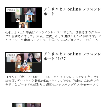
アトリエセン online レッスンレ
通信添削
ポート
6月13日（土）午後はオンラインレッスンでした。３名さまのグルー
プで受講されました。大阪、滋賀、そして愛媛からのご参加です。オ
ンラインって素晴らしいです。世界中どんなに遠いところの方とも一
緒にお絵かきしておしゃべりして…すぐに仲良くなれて、...
アトリエセン online レッスンレ
通信添削
ポート 11/27
11月27日（金）13：00〜15：00 オンラインレッスンでした。今日
は大阪のYokoさんと岐阜のKayoさんのご参加。Yokoさんは赤い色
ガラスとゴールドの縁取りの綺麗なシャンパングラスをモチーフに選
ばれました。このグラスの華奢で細いプ...