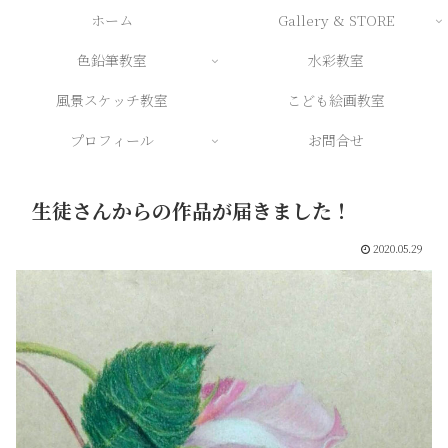
ホーム
Gallery & STORE
色鉛筆教室
水彩教室
風景スケッチ教室
こども絵画教室
プロフィール
お問合せ
生徒さんからの作品が届きました！
2020.05.29