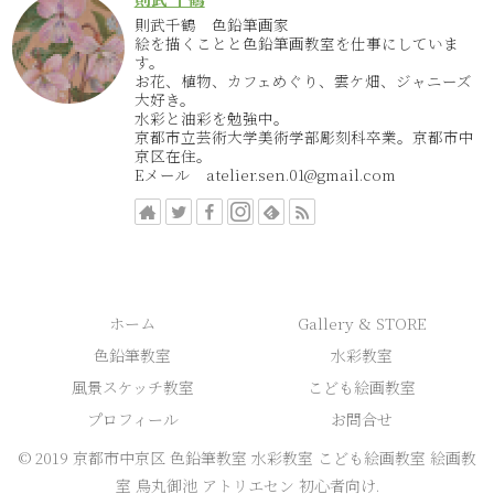
則武千鶴 色鉛筆画家
絵を描くことと色鉛筆画教室を仕事にしていま
す。
お花、植物、カフェめぐり、雲ケ畑、ジャニーズ
大好き。
水彩と油彩を勉強中。
京都市立芸術大学美術学部彫刻科卒業。京都市中
京区在住。
Eメール atelier.sen.01@gmail.com
ホーム
Gallery & STORE
色鉛筆教室
水彩教室
風景スケッチ教室
こども絵画教室
プロフィール
お問合せ
© 2019 京都市中京区 色鉛筆教室 水彩教室 こども絵画教室 絵画教
室 烏丸御池 アトリエセン 初心者向け.