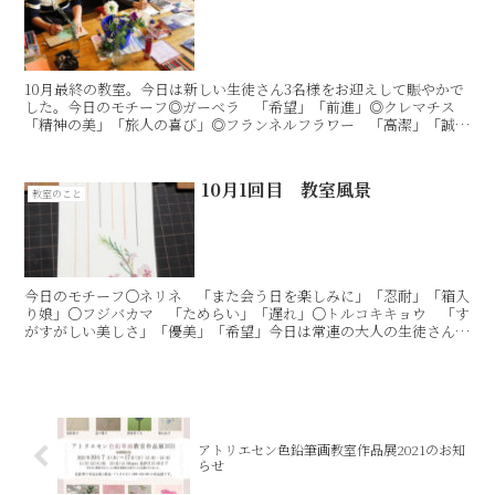
10月最終の教室。今日は新しい生徒さん3名様をお迎えして賑やかで
した。今日のモチーフ◎ガーベラ 「希望」「前進」◎クレマチス
「精神の美」「旅人の喜び」◎フランネルフラワー 「高潔」「誠
実」◎ストレリチア 「気取った恋」「輝かしい未来」◎チ...
10月1回目 教室風景
教室のこと
今日のモチーフ○ネリネ 「また会う日を楽しみに」「忍耐」「箱入
り娘」○フジバカマ 「ためらい」「遅れ」○トルコキキョウ 「す
がすがしい美しさ」「優美」「希望」今日は常連の大人の生徒さん3
人でしたので、ゆったりと少し時間をかけて描いていきまし...
アトリエセン色鉛筆画教室作品展2021のお知
らせ