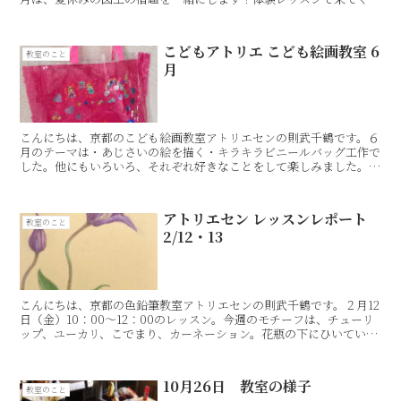
たRisakoちゃん。３年生の女の子です。宿題のテ...
こどもアトリエ こども絵画教室 6
教室のこと
月
こんにちは、京都のこども絵画教室アトリエセンの則武千鶴です。６
月のテーマは・あじさいの絵を描く・キラキラビニールバッグ工作で
した。他にもいろいろ、それぞれ好きなことをして楽しみました。◎
人物クロッキー◎キラキラビニールバッグ工作◎自由課題
アトリエセン レッスンレポート
教室のこと
2/12・13
こんにちは、京都の色鉛筆教室アトリエセンの則武千鶴です。２月12
日（金）10：00〜12：00のレッスン。今週のモチーフは、チューリ
ップ、ユーカリ、こでまり、カーネーション。花瓶の下にひいている
のは、私の母の謎の（笑）刺繍コレクション。「教...
10月26日 教室の様子
教室のこと