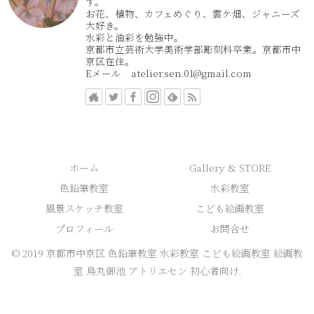
す。
お花、植物、カフェめぐり、雲ケ畑、ジャニーズ
大好き。
水彩と油彩を勉強中。
京都市立芸術大学美術学部彫刻科卒業。京都市中
京区在住。
Eメール atelier.sen.01@gmail.com
ホーム
Gallery & STORE
色鉛筆教室
水彩教室
風景スケッチ教室
こども絵画教室
プロフィール
お問合せ
© 2019 京都市中京区 色鉛筆教室 水彩教室 こども絵画教室 絵画教
室 烏丸御池 アトリエセン 初心者向け.