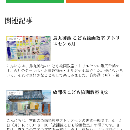
関連記事
烏丸御池 こども絵画教室 アトリ
教室のこと
エセン 6月
こんにちは、烏丸御池のこども絵画教室アトリエセンの則武千鶴で
す。６月のテーマは・水彩静物画・オリジナル傘でした。他にもいろ
いろ、それぞれ好きなことをして楽しみました。◎毎週（月）・第
２・４（木）（16：00〜18：00）・第１〜３（土）（1...
放課後こども絵画教室 8/2
教室のこと
こんにちは、京都の色鉛筆教室アトリエセンの則武千鶴です。8月２
日（月）16：00〜8：00「放課後こども絵画教室」の様子です。８
月は、夏休みの図工の宿題を一緒にします！体験レッスンで来てくれ