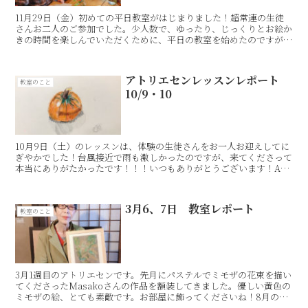
11月29日（金）初めての平日教室がはじまりました！超常連の生徒
さんお二人のご参加でした。少人数で、ゆったり、じっくりとお絵か
きの時間を楽しんでいただくために、平日の教室を始めたのですが、
いかがだったでしょうか？29日のモチーフ◎ガーベラ◎...
アトリエセンレッスンレポート
教室のこと
10/9・10
10月9日（土）のレッスンは、体験の生徒さんをお一人お迎えしてに
ぎやかでした！台風接近で雨も激しかったのですが、来てくださって
本当にありがたかったです！！！いつもありがとうございます！Aさ
んがお家で仕上げてきてくださったケイトウの作品。ケイ...
3月6、7日 教室レポート
教室のこと
3月1週目のアトリエセンです。先月にパステルでミモザの花束を描い
てくださったMasakoさんの作品を額装してきました。優しい黄色の
ミモザの絵、とても素敵です。お部屋に飾ってくださいね！8月の作
品展にも出品していただきますので皆さまもぜひ実物...