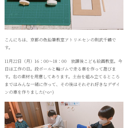
こんにちは、京都の色鉛筆教室アトリエセンの則武千鶴で
す。
11月22日（月）16：00〜18：00 放課後こども絵画教室。今
日は工作の日。段ボールと輪ゴムで走る車を作って遊びま
す。右の素材を用意してあります。土台を組み立てるところ
まではみんな一緒に作って、その後はそれぞれ好きなデザイ
ンの車を作りました(^o^)