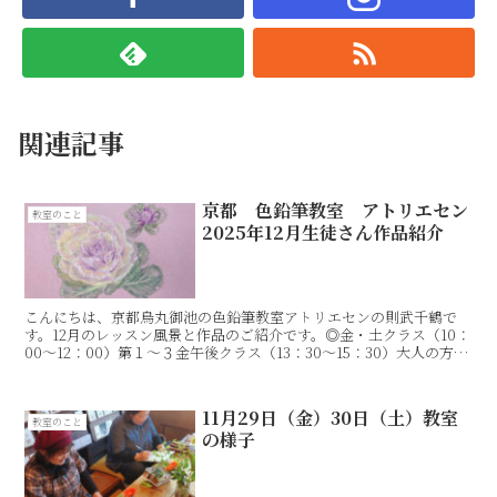
関連記事
京都 色鉛筆教室 アトリエセン
教室のこと
2025年12月生徒さん作品紹介
こんにちは、京都烏丸御池の色鉛筆教室アトリエセンの則武千鶴で
す。12月のレッスン風景と作品のご紹介です。◎金・土クラス（10：
00〜12：00）第１〜３金午後クラス（13：30〜15：30）大人の方対
象Emiko DainakaRie Sa...
11月29日（金）30日（土）教室
教室のこと
の様子