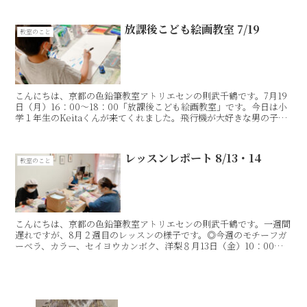
放課後こども絵画教室 7/19
教室のこと
こんにちは、京都の色鉛筆教室アトリエセンの則武千鶴です。7月19
日（月）16：00〜18：00「放課後こども絵画教室」です。今日は小
学１年生のKeitaくんが来てくれました。飛行機が大好きな男の子な
ので、ブルーインパルスの模型を見ながら描き...
レッスンレポート 8/13・14
教室のこと
こんにちは、京都の色鉛筆教室アトリエセンの則武千鶴です。一週間
遅れですが、8月２週目のレッスンの様子です。◎今週のモチーフガ
ーベラ、カラー、セイヨウカンボク、洋梨８月13日（金）10：00〜
12：00のレッスン。この日はONO*さんでの教室...