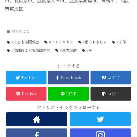
市、長岡京市、滋賀県大津市、滋賀県高島市、高槻市、大阪
市東成区
教室のこと
#こども絵画教室
#アトリエセン
#動くおもちゃ
#工作
#放課後こども絵画教室
#烏丸御池
#車
シェアする
Twitter
Facebook
はてブ
Pocket
LINE
コピー
アトリエ・センをフォローする