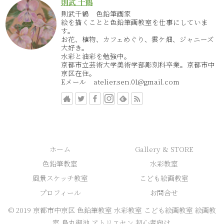
則武 千鶴
則武千鶴 色鉛筆画家
絵を描くことと色鉛筆画教室を仕事にしていま
す。
お花、植物、カフェめぐり、雲ケ畑、ジャニーズ
大好き。
水彩と油彩を勉強中。
京都市立芸術大学美術学部彫刻科卒業。京都市中
京区在住。
Eメール atelier.sen.01@gmail.com
ホーム
Gallery & STORE
色鉛筆教室
水彩教室
風景スケッチ教室
こども絵画教室
プロフィール
お問合せ
© 2019 京都市中京区 色鉛筆教室 水彩教室 こども絵画教室 絵画教
室 烏丸御池 アトリエセン 初心者向け.