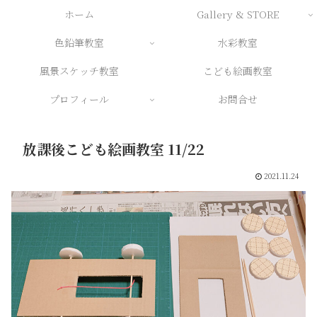
ホーム
Gallery & STORE
色鉛筆教室
水彩教室
風景スケッチ教室
こども絵画教室
プロフィール
お問合せ
放課後こども絵画教室 11/22
2021.11.24