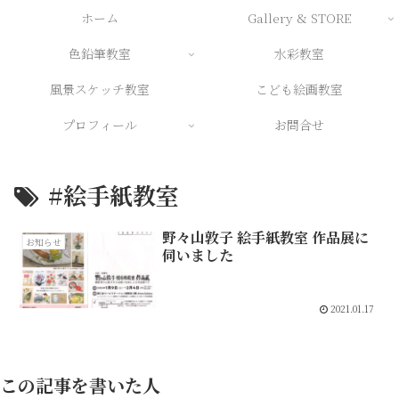
ホーム
Gallery & STORE
色鉛筆教室
水彩教室
風景スケッチ教室
こども絵画教室
プロフィール
お問合せ
#絵手紙教室
野々山敦子 絵手紙教室 作品展に
お知らせ
伺いました
2021.01.17
この記事を書いた人