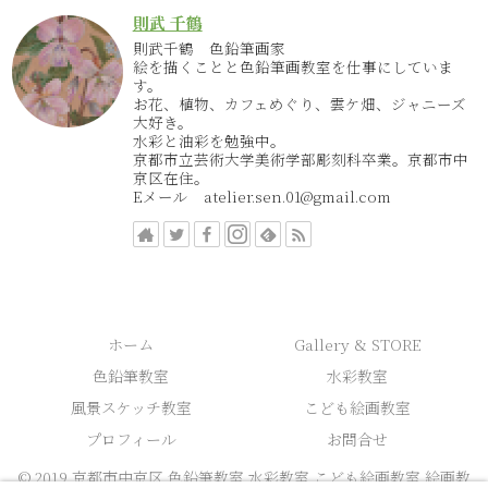
則武 千鶴
則武千鶴 色鉛筆画家
絵を描くことと色鉛筆画教室を仕事にしていま
す。
お花、植物、カフェめぐり、雲ケ畑、ジャニーズ
大好き。
水彩と油彩を勉強中。
京都市立芸術大学美術学部彫刻科卒業。京都市中
京区在住。
Eメール atelier.sen.01@gmail.com
ホーム
Gallery & STORE
色鉛筆教室
水彩教室
風景スケッチ教室
こども絵画教室
プロフィール
お問合せ
© 2019 京都市中京区 色鉛筆教室 水彩教室 こども絵画教室 絵画教