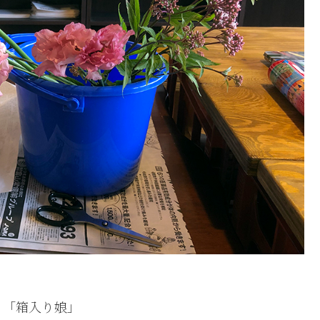
」「箱入り娘」