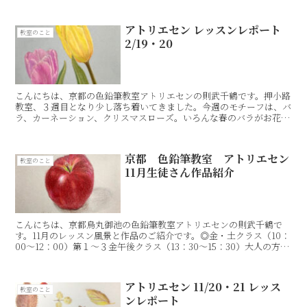
日（金）10：00〜12：00のレッスン。この日はA...
アトリエセン レッスンレポート
教室のこと
2/19・20
こんにちは、京都の色鉛筆教室アトリエセンの則武千鶴です。押小路
教室、３週目となり少し落ち着いてきました。今週のモチーフは、バ
ラ、カーネーション、クリスマスローズ。いろんな春のバラがお花屋
さんに並びはじめました。この薄いピンク色のバラ、もろ好...
京都 色鉛筆教室 アトリエセン
教室のこと
11月生徒さん作品紹介
こんにちは、京都烏丸御池の色鉛筆教室アトリエセンの則武千鶴で
す。11月のレッスン風景と作品のご紹介です。◎金・土クラス（10：
00〜12：00）第１〜３金午後クラス（13：30〜15：30）大人の方対
象Rie SatoRie SatoRie...
アトリエセン 11/20・21 レッス
教室のこと
ンレポート