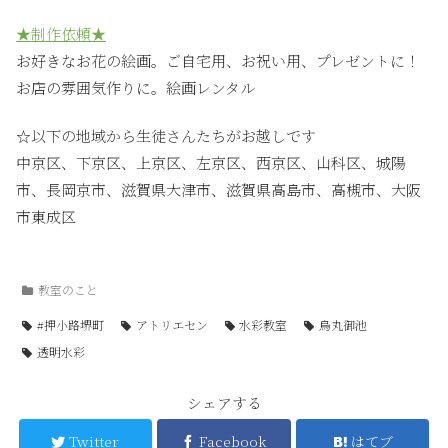
★制作依頼★
お好きなお花の絵画。ご自宅用、お祝い用、プレゼントに！
お店の雰囲気作りに。絵画レンタル
☆以下の地域から生徒さんたちがお越しです
中京区、下京区、上京区、左京区、西京区、山科区、城陽
市、長岡京市、滋賀県大津市、滋賀県高島市、高槻市、大阪
市東成区
教室のこと
#押小路堺町
アトリエセン
水彩教室
烏丸御池
透明水彩
シェアする
Twitter
Facebook
はてブ