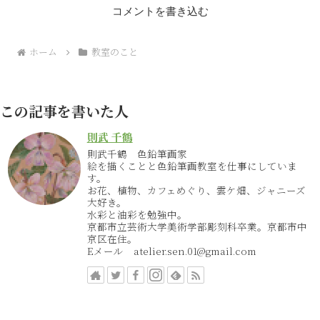
コメントを書き込む
ホーム
教室のこと
この記事を書いた人
則武 千鶴
則武千鶴 色鉛筆画家
絵を描くことと色鉛筆画教室を仕事にしていま
す。
お花、植物、カフェめぐり、雲ケ畑、ジャニーズ
大好き。
水彩と油彩を勉強中。
京都市立芸術大学美術学部彫刻科卒業。京都市中
京区在住。
Eメール atelier.sen.01@gmail.com