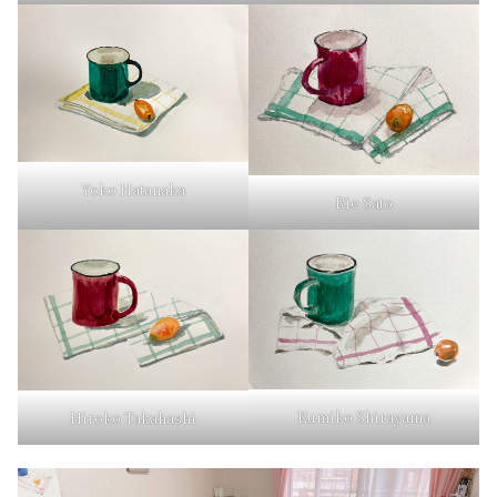
Yoko Hatanaka
Rie Sato
Kumiko Shirayama
Hiroko Takahashi