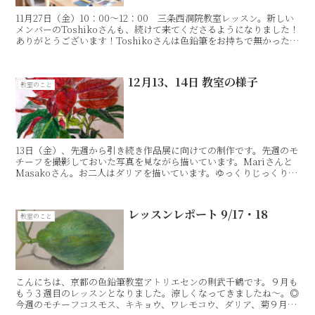
11月27日（金）10：00〜12：00 三条西洞院教室レッスン。新しい
メンバーのToshikoさんも、続けて来てくださるようになりました！
ありがとうございます！Toshikoさんは色鉛筆をお持ちで無かったの
で、アトリエセンオリジナルセレク...
12月13、14日 教室の様子
教室のこと
13日（金）、先週から引き続き作品展に向けての制作です。先週のモ
チーフを撮影しておいた写真を見ながら描いています。Mariさんと
Masakoさん。お二人はダリアを描いています。ゆっくりじっくり、
時間を気にせずに描いていきましょう。KさんとA...
レッスンレポート 9/17・18
教室のこと
こんにちは、京都の色鉛筆教室アトリエセンの則武千鶴です。９月も
もう３週目のレッスンとなりました。涼しくなってきましたね〜。◎
今週のモチーフコスモス、キキョウ、ワレモコウ、ダリア、菊９月17