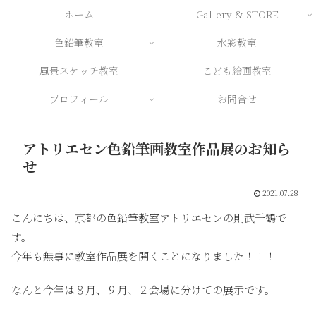
ホーム
Gallery & STORE
色鉛筆教室
水彩教室
風景スケッチ教室
こども絵画教室
プロフィール
お問合せ
アトリエセン色鉛筆画教室作品展のお知ら
せ
2021.07.28
こんにちは、京都の色鉛筆教室アトリエセンの則武千鶴で
す。
今年も無事に教室作品展を開くことになりました！！！
なんと今年は８月、９月、２会場に分けての展示です。