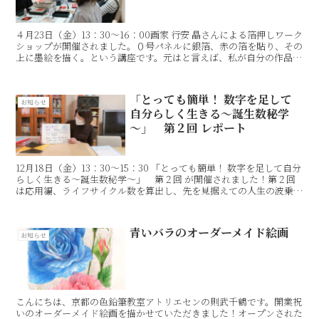
４月23日（金）13：30〜16：00画家 行安 晶さんによる箔押しワーク
ショップが開催されました。０号パネルに銀箔、赤の箔を貼り、その
上に墨絵を描く。という講座です。元はと言えば、私が自分の作品に
箔を使いたい！という所からはじまりました。...
「とっても簡単！ 数字を足して
お知らせ
自分らしく生きる～誕生数秘学
～」 第２回 レポート
12月18日（金）13：30〜15：30 「とっても簡単！ 数字を足して自分
らしく生きる～誕生数秘学～」 第２回 が開催されました！第２回
は応用編、ライフサイクル数を算出し、先を見据えての人生の波乗り
上手になる！いよいよ自分の生活、人生に上...
青いバラのオーダーメイド絵画
お知らせ
こんにちは、京都の色鉛筆教室アトリエセンの則武千鶴です。開業祝
いのオーダーメイド絵画を描かせていただきました！オープンされた