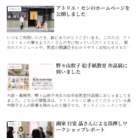
アトリエ・センのホームページを
お知らせ
公開しました
いつもご利用いただき、誠にありがとうございます。 このたび、アト
リエ・センの事をよりたくさんの方に知っていただくとともに、 展
示のスケジュールや、教室の開講日をわかりやすくお知らせするため
に、ホームページを公開しました。 教室の様子や生徒さ...
野々山敦子 絵手紙教室 作品展に
お知らせ
伺いました
大阪・高槻市、野々山敦子先生の絵手紙教室作品展におじゃましてき
ました。こちらの展覧会は、アトリエセンに通ってくださっている畠
中陽子さんが幹事を務められた展示です。オンラインレッスンでおな
じみのMegumiさん、Eriさんも参加・出品されてい...
画家 行安 晶さんによる箔押しワ
お知らせ
ークショップレポート