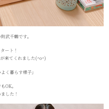
の則武千鶴です。
スタート！
が来てくれました(^o^)
かよく暮らす様子」
もOK。
めました！