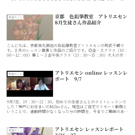
２・４（木）（16：00〜18：00）・第１〜３（土）（1...
京都 色鉛筆教室 アトリエセン
教室のこと
8月生徒さん作品紹介
こんにちは、京都烏丸御池の色鉛筆教室アトリエセンの則武千鶴で
す。８月のレッスン風景と作品のご紹介です。◎金・土クラス（10：
00〜12：00）第１〜３金午後クラス（13：30〜15：30）大人の方対
象Emiko DainakaRie Sat...
アトリエセン online レッスンレ
教室のこと
ポート 9/7
9月7日、19：30〜21：30、初めての生徒さんとのナイトレッスンで
した！神戸にお住まいのMihoさん。現在はご自宅でリモート勤務と
いうことで、通勤時間がなくなった分の時間を、今までご興味のあっ
た講座などに利用されているんだそうです。自粛...
アトリエセン レッスンレポート
教室のこと