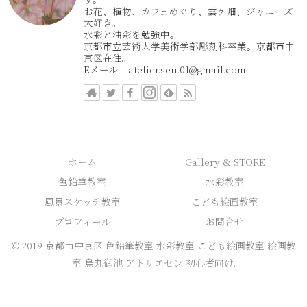
お花、植物、カフェめぐり、雲ケ畑、ジャニーズ
大好き。
水彩と油彩を勉強中。
京都市立芸術大学美術学部彫刻科卒業。京都市中
京区在住。
Eメール atelier.sen.01@gmail.com
ホーム
Gallery & STORE
色鉛筆教室
水彩教室
風景スケッチ教室
こども絵画教室
プロフィール
お問合せ
© 2019 京都市中京区 色鉛筆教室 水彩教室 こども絵画教室 絵画教
室 烏丸御池 アトリエセン 初心者向け.