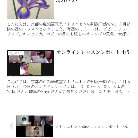
3/26・27
こんにちは、京都の色鉛筆教室アトリエセンの則武千鶴です。３月最
後の週のレッスンとなりました。今週のモチーフは、ポピー、チュー
リップ、キンセンカ。ポピーの目にも眩しいオレンジや黄色、大好き
です！キンセンカも大好きなお花です。３月26日（金）1...
オンラインレッスンレポート 4/5
教室のこと
こんにちは、京都の色鉛筆教室アトリエセンの則武千鶴です。４月５
日（月）今日のオンラインレッスンは、13：00〜15：00。大阪の
Yokoさん、岐阜のKayoさんがご参加くださいました！少しお久しぶ
りのレッスンです。Yokoさんは、お母さまの...
アトリエセン online レッスンレポート 8/26