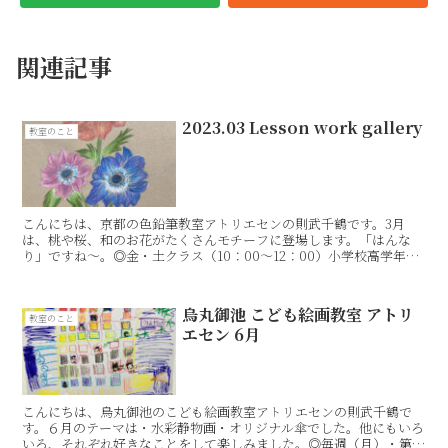
関連記事
2023.03 Lesson work gallery
教室のこと
こんにちは、京都の色鉛筆教室アトリエセンの則武千鶴です。3月
は、桃や桜、和のお花がたくさんモチーフに登場します。「はんな
り」ですね〜。◎金・土クラス（10：00〜12：00）小学校高学年以
上〜大人Emiko DainakaYoshiko K...
烏丸御池 こども絵画教室 アトリ
教室のこと
エセン 6月
こんにちは、烏丸御池のこども絵画教室アトリエセンの則武千鶴で
す。６月のテーマは・水彩静物画・オリジナル傘でした。他にもいろ
いろ、それぞれ好きなことをして楽しみました。◎毎週（月）・第